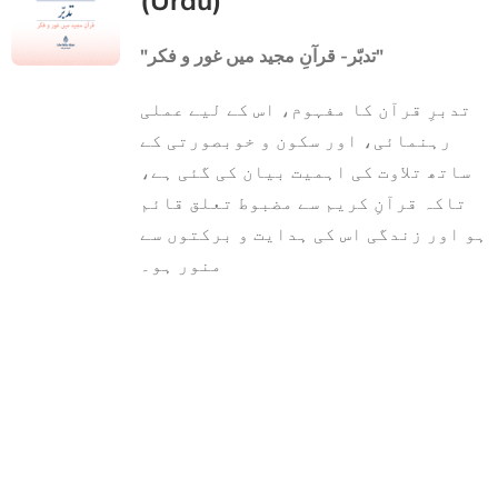
(Urdu)
"تدبّر- قرآنِ مجید میں غور و فکر"
تدبرِ قرآن کا مفہوم، اس کے لیے عملی
رہنمائی، اور سکون و خوبصورتی کے
ساتھ تلاوت کی اہمیت بیان کی گئی ہے،
تاکہ قرآنِ کریم سے مضبوط تعلق قائم
ہو اور زندگی اس کی ہدایت و برکتوں سے
منور ہو۔