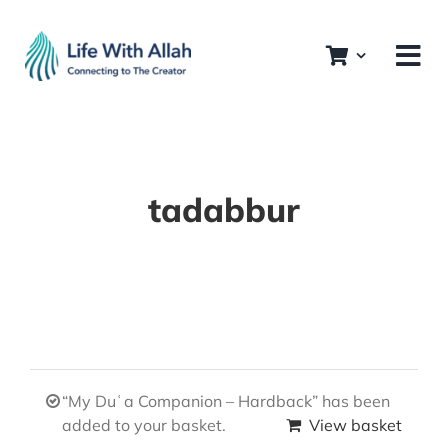
Skip
to
content
tadabbur
“My Duʿa Companion – Hardback” has been
added to your basket.
View basket