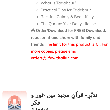
What Is Tadabbur?
Practical Tips for Tadabbur
Reciting Calmly & Beautifully
The Qur’an: Your Daily Lifeline
📥 Order/Download for FREE!
Download,
read, print and share with family and
friends
The limit for this product is '5'. For
more copies, please email
orders@lifewithallah.com
تدبّرِ- قرآنِ مجید میں غور و
فکر