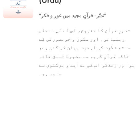
(Urdu)
"تدبّر- قرآنِ مجید میں غور و فکر"
تدبرِ قرآن کا مفہوم، اس کے لیے عملی
رہنمائی، اور سکون و خوبصورتی کے
ساتھ تلاوت کی اہمیت بیان کی گئی ہے،
تاکہ قرآنِ کریم سے مضبوط تعلق قائم
ہو اور زندگی اس کی ہدایت و برکتوں سے
منور ہو۔