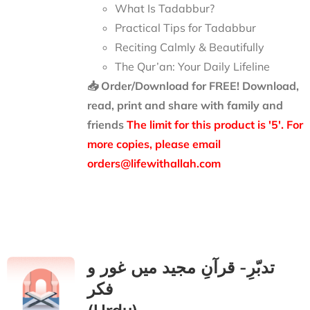
What Is Tadabbur?
Practical Tips for Tadabbur
Reciting Calmly & Beautifully
The Qur’an: Your Daily Lifeline
📥 Order/Download for FREE!
Download,
read, print and share with family and
friends
The limit for this product is '5'. For
more copies, please email
orders@lifewithallah.com
تدبّرِ- قرآنِ مجید میں غور و
فکر