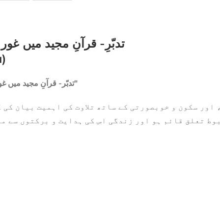
تدبّرِ- قرآنِ مجید میں غور
u)
"تدبّر- قرآنِ مجید میں غور و فکر"
، اور سکون و خوبصورتی کے ساتھ تلاوت کی اہمیت بیان کی
بوط تعلق قائم ہو اور زندگی اس کی ہدایت و برکتوں سے م