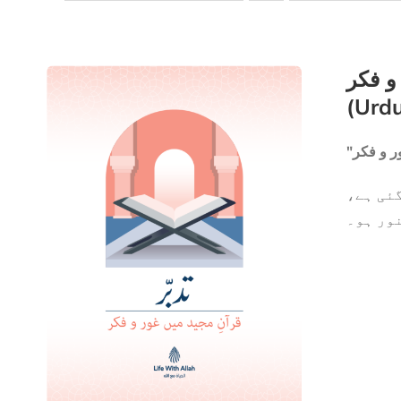
 و فکر
(Urd
 گئی ہے
نور ہو۔