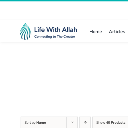
Skip
to
content
Home
Articles
Sort by
Name
Show
40 Products