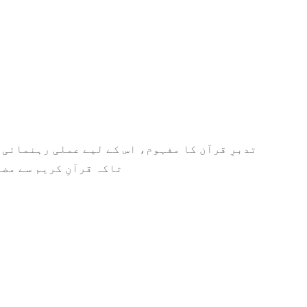
تدبرِ قرآن کا مفہوم، اس کے لیے عملی رہنمائی،
تاکہ قرآنِ کریم سے مض