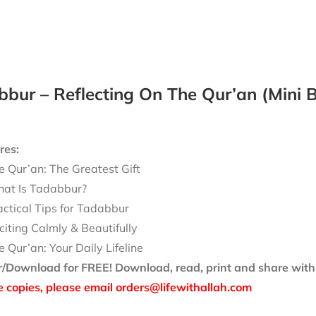
bur – Reflecting On The Qur’an (Mini B
res:
e Qur’an: The Greatest Gift
at Is Tadabbur?
actical Tips for Tadabbur
citing Calmly & Beautifully
e Qur’an: Your Daily Lifeline
r/Download for FREE!
Download, read, print and share with
e copies, please email orders@lifewithallah.com