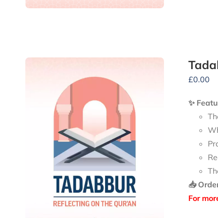
Tadab
£
0.00
✨ Featu
Th
Wh
Pr
Re
Th
📥 Orde
For mor