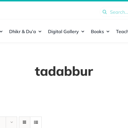
Search
for:
Dhikr & Du’a
Digital Gallery
Books
Teach
tadabbur