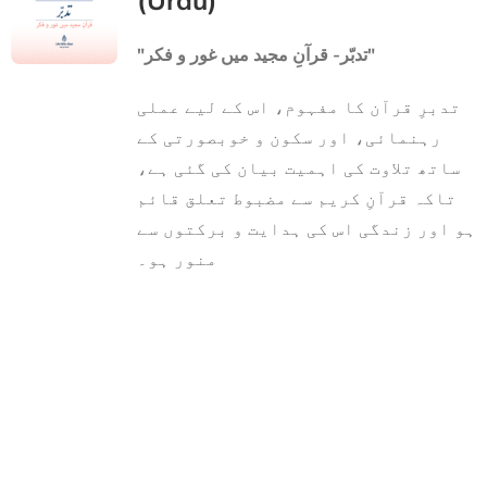
(Urdu)
"تدبّر- قرآنِ مجید میں غور و فکر"
تدبرِ قرآن کا مفہوم، اس کے لیے عملی
رہنمائی، اور سکون و خوبصورتی کے
ساتھ تلاوت کی اہمیت بیان کی گئی ہے،
تاکہ قرآنِ کریم سے مضبوط تعلق قائم
ہو اور زندگی اس کی ہدایت و برکتوں سے
منور ہو۔