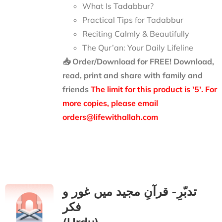
What Is Tadabbur?
Practical Tips for Tadabbur
Reciting Calmly & Beautifully
The Qur’an: Your Daily Lifeline
📥 Order/Download for FREE!
Download,
read, print and share with family and
friends
The limit for this product is '5'. For
more copies, please email
orders@lifewithallah.com
تدبّرِ- قرآنِ مجید میں غور و
فکر